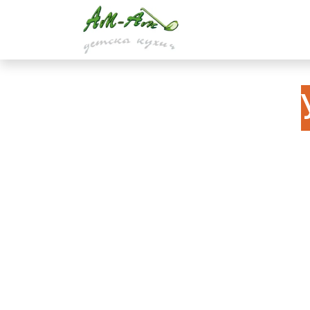
Преминете към съдържание
За Нас
Цени
Сед