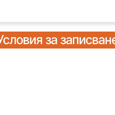
мично меню
Онлайн Поръчка
Пунктове / Доставки
Условия за запис
ван